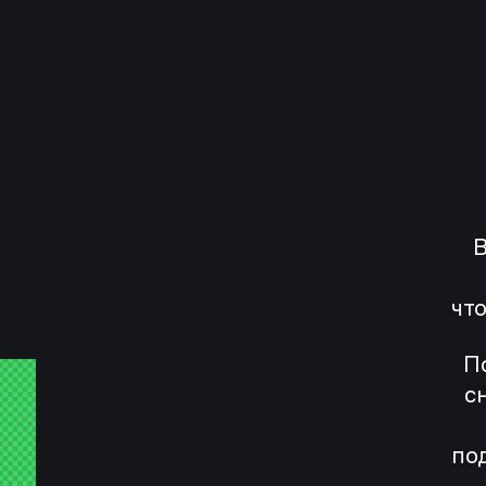
В
что
П
с
по