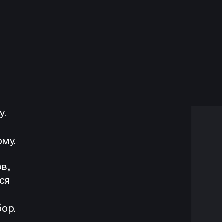
у.
ому.
в,
ся
ор.