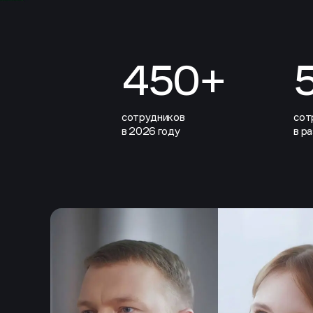
450+
сотрудников
сот
в 2026 году
в р