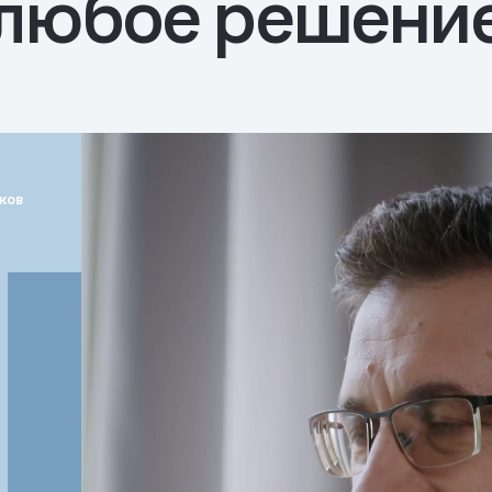
любое решени
ков