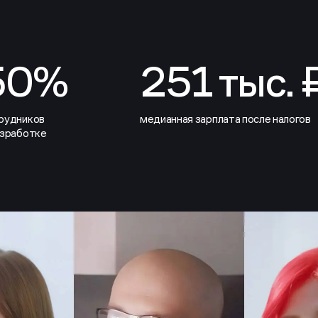
50%
251 тыс. 
рудников
медианная зарплата после налогов
азработке