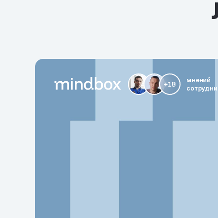
мнений
+18
сотрудни