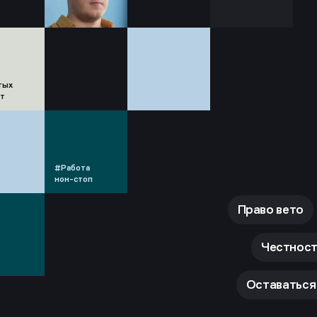
тых
ат
#Работа
нон-стоп
Право вето
Честност
Оставаться