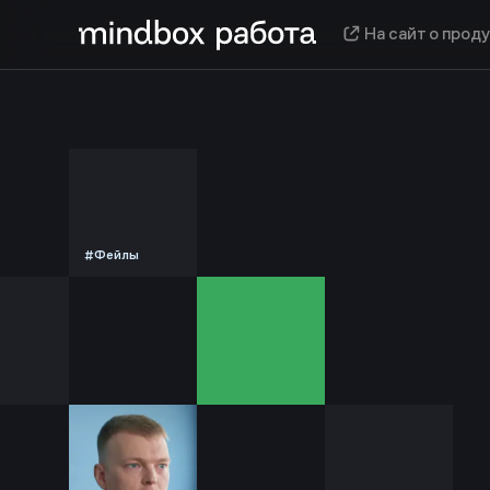
На сайт о прод
#Фейлы