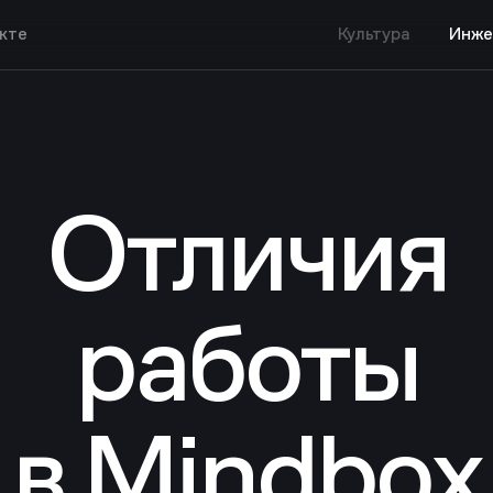
укте
Культура
Инже
Отличия
работы
в Mindbox