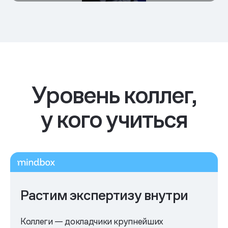
Челленджи и сильные технологии
Уровень коллег,
у кого учиться
Микростартап для джунов
Растим экспертизу внутри
Коллеги — докладчики крупнейших