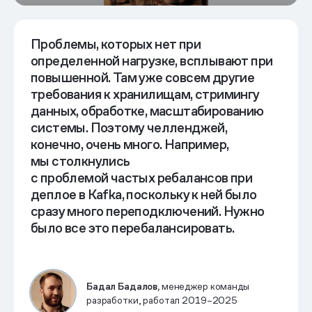
Вызов — в объемах
От монолита
к микросервисам
Проблемы, которых нет при
определенной нагрузке, всплывают
при
повышенной. Там уже совсем другие
требования к хранилищам, стримингу
данных, обработке, масштабированию
системы. Поэтому челленджей,
Требования к хранилищу, стримингу,
конечно, очень много. Например,
обработке данных
мы столкнулись
с проблемой частых ребалансов при
деплое в Kafka, поскольку к ней было
сразу много переподключений. Нужно
было все это перебалансировать.
Бадал Бадалов,
менеджер команды
разработки, работал 2019–2025