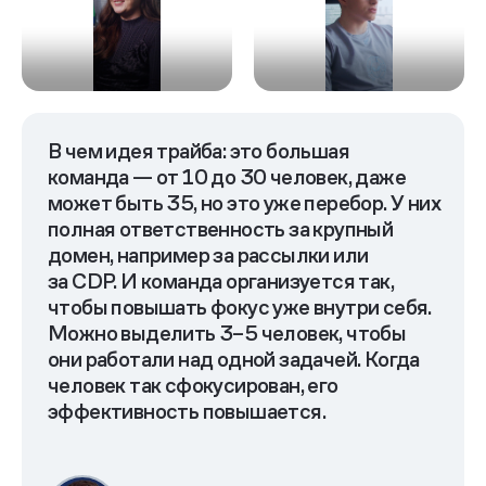
В чем идея трайба: это большая
Устройство команд
Миссии и ланчпады
команда — от 10 до 30 человек, даже
может быть 35, но это уже перебор. У них
полная ответственность за крупный
домен, например за рассылки или
за CDP. И команда организуется так,
чтобы повышать фокус уже внутри себя.
Роли в команде
Улучшение Developer
Можно
выделить 3–5 человек, чтобы
Experience
они работали над одной задачей. Когда
человек так сфокусирован, его
эффективность повышается.