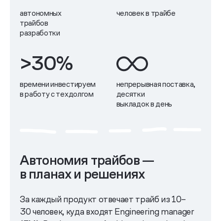
автономных
человек в трайбе
трайбов
разработки
>30%
времени инвестируем
непрерывная поставка,
в работу с техдолгом
десятки
выкладок в день
Автономия трайбов —
в планах и решениях
За каждый продукт отвечает трайб из 10–
30 человек, куда входят Engineering manager