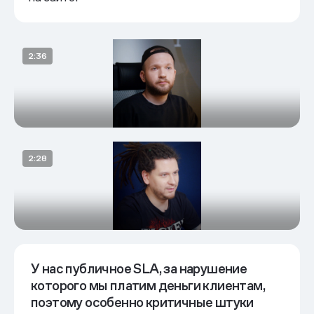
У нас публичное SLA, за нарушение
Надежность и нагрузка
которого мы платим деньги клиентам,
поэтому особенно критичные штуки