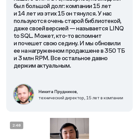
был большой долг: компании 15 лет
и 14 лет из этих 15 он тянулся. У нас
Фронтенд
пользуются очень старой библиотекой,
даже своей версией — называется LINQ
to SQL. Может, кто-то вспомнит
и почешет свою седину. И мы обновили
ее на нагруженном продакшене в 350 ТБ
и 3 млн RPM. Все остальное давно
держим актуальным.
Никита Прудников,
технический директор, 15 лет в компании