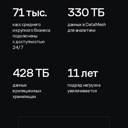
71 тыс.
330 ТБ
касс среднего
данных в DataMesh
и крупного бизнеса
для аналитики
подключены
с доступностью
24/7
428 ТБ
11 лет
данных
подряд нагрузка
в реляционных
увеличивается
хранилищах