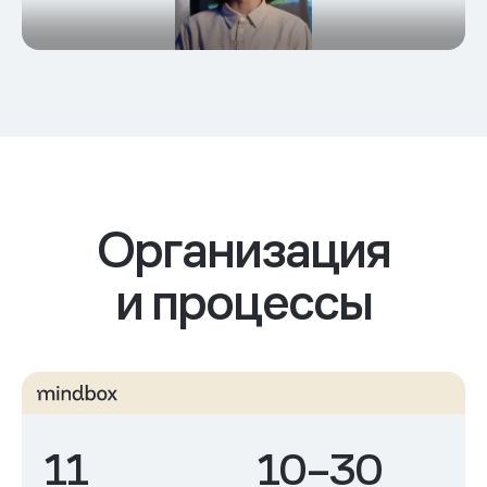
Организация
и процессы
SLA и дефекты
11
10–30