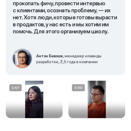
Парная работа
и менторство
прокопать фичу, провести интервью
с клиентами, осознать проблему, — их
нет. Хотя люди, которые готовы вырасти
в продактов, у нас есть и мы хотим им
помочь. Для этого организуем школу.
Обмен между командами
Антон Бевзюк,
менеджер команды
разработки, 3,5 года в компании