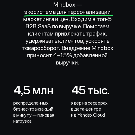
Mindbox —
экосистема для персонализации
маркетинга и цен. Входим в топ‑5
B2B SaaS по выручке. Помогаем
клиентам привлекать трафик,
удерживать клиентов, ускорять
товарооборот. Внедрение Mindbox
приносит 4–15% добавленной
выручки.
4,5 млн
45 тыс.
распределенных
ядер на серверах
бизнес‑транзакций
в дата‑центре
в минуту — пиковая
и в Yandex Cloud
нагрузка