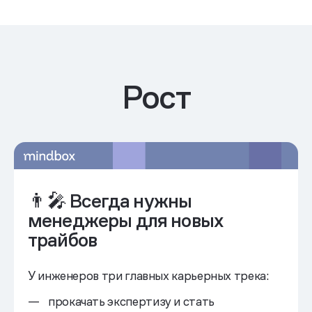
Рост
Обмен опытом
Некурилка
у продактов
и книжный клуб
👨‍🎤️ Всегда нужны
менеджеры для новых
трайбов
У инженеров три главных карьерных трека:
прокачать экспертизу и стать