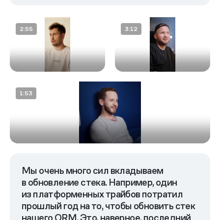
Мы очень много сил вкладываем
Бэкенд
Обновления стека
в обновление стека. Например,
один
из платформенных трайбов потратил
прошлый год на то, чтобы обновить стек
нашего ORM.
Это, наверное, последний