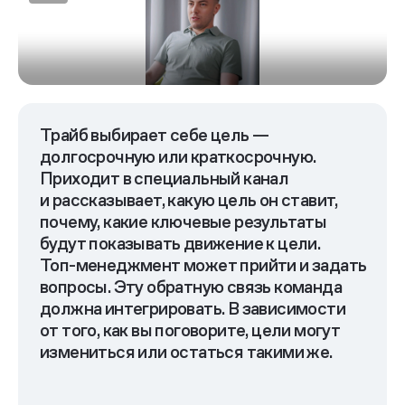
Каждый может принять
Трайб выбирает себе цель —
любое решение
долгосрочную или краткосрочную.
Приходит в специальный канал
и рассказывает, какую цель он ставит,
почему, какие ключевые результаты
будут показывать движение к цели.
Топ-менеджмент
может прийти и задать
Решения о людях
вопросы. Эту обратную связь команда
должна интегрировать. В зависимости
от того, как вы поговорите, цели могут
измениться или остаться такими же.