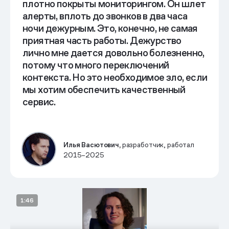
плотно покрыты мониторингом. Он шлет
алерты, вплоть до звонков в два часа
ночи дежурным. Это, конечно, не самая
приятная часть работы. Дежурство
Метрики и алерты
лично мне дается довольно болезненно,
потому что много переключений
контекста. Но это необходимое зло, если
мы хотим обеспечить качественный
сервис.
Илья Васютович,
разработчик,
работал
2015–2025