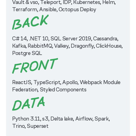
Vault & vso, Teleport, IDP, Kubernetes, Helm,
Terraform, Ansible, Octopus Deploy
С# 14, .NET 10, SQL Server 2019, Cassandra,
Kafka, RabbitMQ, Valkey, Dragonfly, ClickHouse,
Postgre SQL
ReactJS, TypeScript, Apollo, Webpack Module
Federation, Styled Components
Python 3.11, s3, Delta lake, Airflow, Spark,
Trino, Superset