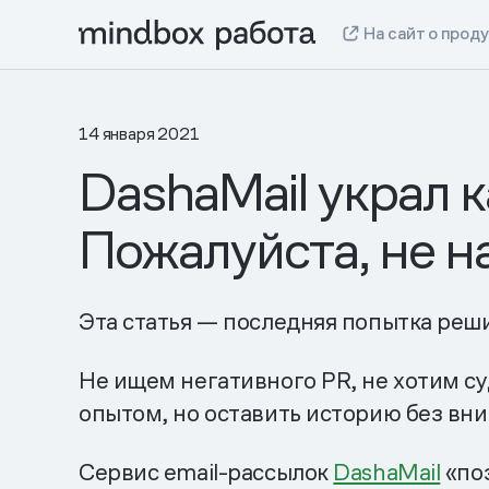
На сайт о прод
14 января 2021
DashaMail украл к
Пожалуйста, не н
Эта статья — последняя попытка реш
Не ищем негативного PR, не хотим су
опытом, но оставить историю без вн
Сервис email-рассылок
DashaMail
«поз