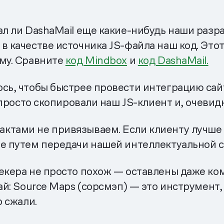
ал ли DashaMail еще какие-нибудь наши разр
в качестве источника JS-файла наш код. Этот
рму. Сравните
код Mindbox
и
код DashaMail.
сь, чтобы быстрее провести интеграцию сай
а просто скопировали наш JS-клиент и, очевид
ктами не привязываем. Если клиенту лучше
не путем передачи нашей интеллектуальной с
рекера не просто похож — оставлены даже к
чай: Source Maps (сорсмэп) — это инструмент
о сжали.