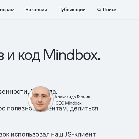
нерам
Вакансии
Публикации
Поиск
 и код Mindbox.
нности, без суда.
Александр Горник
,CEO Mindbox
ро полезное клиентам, делиться
вок использовал наш JS-клиент