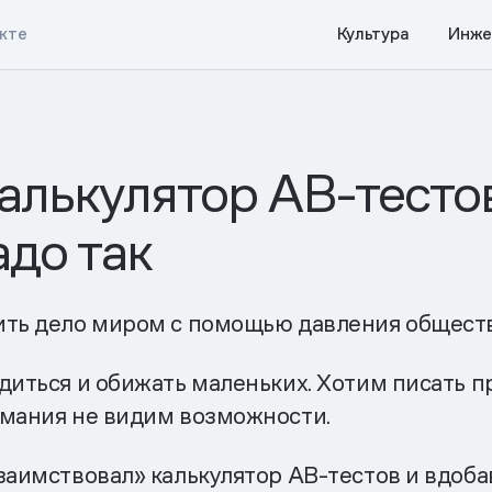
укте
Культура
Инже
алькулятор AB-тестов
адо так
ить дело миром с помощью давления обществе
диться и обижать маленьких. Хотим писать п
имания не видим возможности.
аимствовал» калькулятор AB-тестов и вдоба