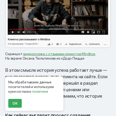
Скриншот
видеоролика с отзывами клиентов Mindbox
.
На экране Оксана Тюльпинова из «Додо Пицца»
В этом смысле история успеха работает лучше —
она позволяет видеть путь клиента на сайте. Если
Мы обрабатываем данные
после прочтения статьи он перешёл в раздел
посетителей и используем
продуктов, поинтересовался ценами или
куки согласно
политике
подписался на курс, мы понимаем, что история
заинтересовала его.
ОК
Как сейчас выглядит процесс создания