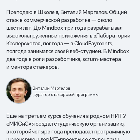
Преподаю в Школе я, Виталий Маргелов. Общий
стаж в коммерческой разработке — около
шести лет. До Mindbox три года разрабатывал
высоконагруженные приложения в «Лаборатории
Касперского», полгода — в CloudPayments,
полгода занимался своей веб-студией. В Mindbox
два года в роли разработчика, scrum-мастера
и ментора стажеров.
Виталий Маргелов
,куратор стажерской программы
Еще на третьем курсе обучения в родном НИТУ
«МИСиС» я создал студенческую организацию,
в которой четыре года преподавал программную
инженерию и вел ИТ-проекты со студентами.